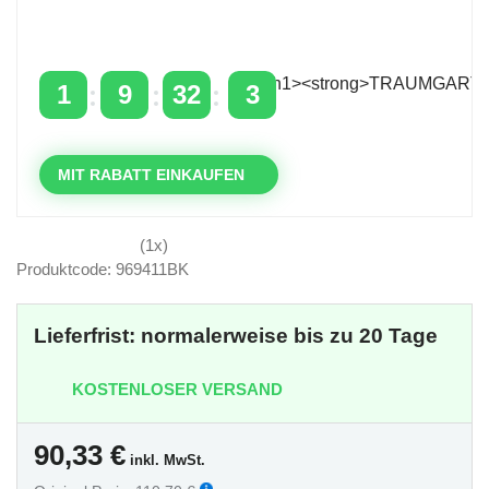
Zeitlich begrenzter 20 % Rabatt auf Bestellungen
über 400 €
mit dem Code: VIP20DE
1
9
32
2
TAGE
STUNDEN
MINUTEN
SEKUNDEN
MIT RABATT EINKAUFEN
(1x)
Produktcode: 969411BK
Lieferfrist: normalerweise bis zu 20 Tage
KOSTENLOSER VERSAND
90,33
€
inkl. MwSt.