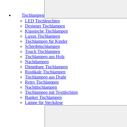
Tischlampen
LED Tischleuchten
Designer Tischlampen
Klassische Tischlampen
Luxus Tischlampen
Tischlampen für Kinder
Schreibtischlampen
Touch Tischlampen
Tischlampen aus Holz
Nachtlampen
Dimmbare Tischlampen
Rustikale Tischlampen
Tischlampen aus Draht
Retro Tischlampen
Nachttischlampen
Tischlampen mit Textilschirm
Banker Tischlampen
Lampe für Steckdose