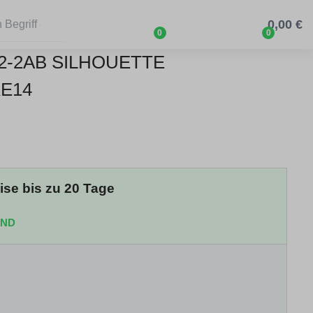
0,00 €
0
0
2-2AB SILHOUETTE
E14
eise bis zu 20 Tage
AND