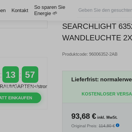
So sparen Sie
nen
Kontakt
Energie 🌱
SEARCHLIGHT 635
WANDLEUCHTE 2X
Produktcode: 96006352-2AB
13
56
Lieferfrist: normalerw
MINUTEN
SEKUNDEN
KOSTENLOSER VERS
ATT EINKAUFEN
93,68
€
inkl. MwSt.
Original Preis:
114,80 €