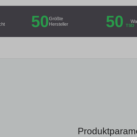
50
50
Größte
Wa
cht
Hersteller
TSD
Produktparam