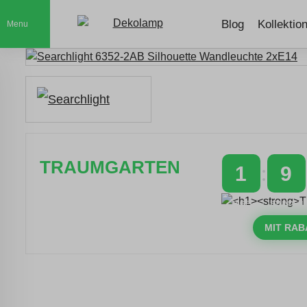
Blog
Kollektio
Menu
TRAUMGARTEN
1
9
Zeitlich begrenzter 20 % Rabatt auf
TAGE
STUNDEN
Bestellungen über 400 €
mit dem Code: VIP20DE
MIT RAB