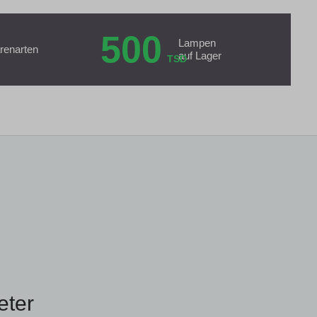
500
Lampen
renarten
auf Lager
TSD
eter