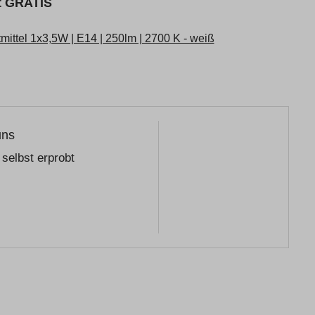
kt GRATIS
ttel 1x3,5W | E14 | 250lm | 2700 K - weiß
uns
selbst erprobt