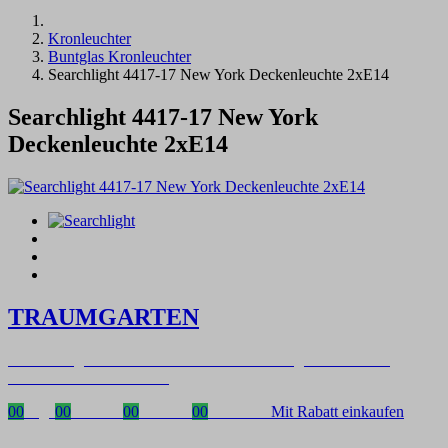
Kronleuchter
Buntglas Kronleuchter
Searchlight 4417-17 New York Deckenleuchte 2xE14
Searchlight 4417-17 New York
Deckenleuchte 2xE14
TRAUMGARTEN
Zeitlich begrenzter 20 % Rabatt auf Bestellungen über 400 €
mit dem Code: VIP20DE
00
Tage
00
Stunden
00
Minuten
00
Sekunden
Mit Rabatt einkaufen