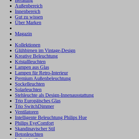
Beratung
Außenbereich
Innenbereich
Gut zu wissen
Über Marken
Magazin
Kollektionen
Glühbirnen im Vintage-Design
Kreative Beleuchtung
Kristallleuchten
Lampen aus Glas
Lampen für Retro-Interieur
Premium Außenbeleuchtung
Sockelleuchten
Solarleuchten
Stehleuchte als Design-Innenausstattung
Trio Europäisches Glas
Trio SwitchDimmer
Ventilatoren
Intelligente Beleuchtung Philips Hue
Philips EyeComfort
Skandinavischer Stil
Betonleuchten