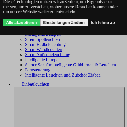
Diese Technologien nutzen wir außerdem, um Ergebnisse zu
Philips Hue - das komplette Angebot
messen, um zu verstehen, woher unsere Besucher kommen oder
Immax NEO - komplettes Sortiment
um unsere Website weiter zu entwickeln.
Trio Wiz - das komplette Angebot
Smart Kronleuchter
Alle akzeptieren
Einstellungen ändern
Ich lehne ab
Smart Deckenleuchten
Smart Leuchten
Intelligente Lampen
Smart Spotleuchten
Smart Badbeleuchtung
Smart Wandleuchten
Smart Außenbeleuchtung
Intelligente Lampen
Starter Sets für intelligente Glühbirnen & Leuchten
Fernsteuerung
Intelligente Leuchten und Zubehör Zigbee
Einbauleuchten