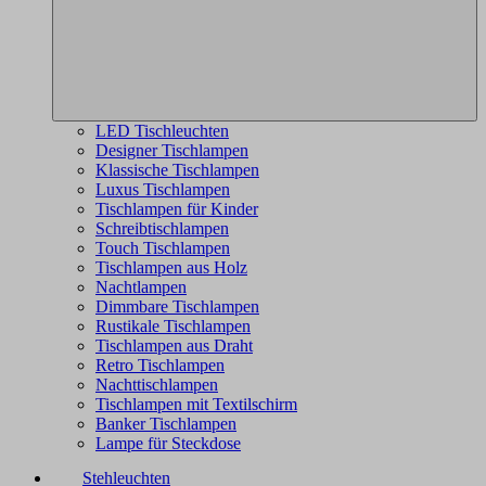
LED Tischleuchten
Designer Tischlampen
Klassische Tischlampen
Luxus Tischlampen
Tischlampen für Kinder
Schreibtischlampen
Touch Tischlampen
Tischlampen aus Holz
Nachtlampen
Dimmbare Tischlampen
Rustikale Tischlampen
Tischlampen aus Draht
Retro Tischlampen
Nachttischlampen
Tischlampen mit Textilschirm
Banker Tischlampen
Lampe für Steckdose
Stehleuchten