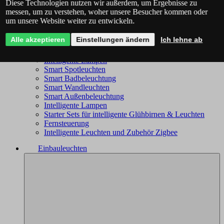
Diese Technologien nutzen wir außerdem, um Ergebnisse zu
Philips Hue - das komplette Angebot
messen, um zu verstehen, woher unsere Besucher kommen oder
Immax NEO - komplettes Sortiment
um unsere Website weiter zu entwickeln.
Trio Wiz - das komplette Angebot
Smart Kronleuchter
Alle akzeptieren
Einstellungen ändern
Ich lehne ab
Smart Deckenleuchten
Smart Leuchten
Intelligente Lampen
Smart Spotleuchten
Smart Badbeleuchtung
Smart Wandleuchten
Smart Außenbeleuchtung
Intelligente Lampen
Starter Sets für intelligente Glühbirnen & Leuchten
Fernsteuerung
Intelligente Leuchten und Zubehör Zigbee
Einbauleuchten