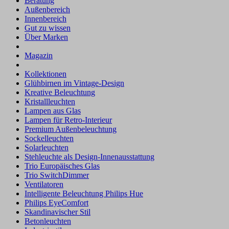
Beratung
Außenbereich
Innenbereich
Gut zu wissen
Über Marken
Magazin
Kollektionen
Glühbirnen im Vintage-Design
Kreative Beleuchtung
Kristallleuchten
Lampen aus Glas
Lampen für Retro-Interieur
Premium Außenbeleuchtung
Sockelleuchten
Solarleuchten
Stehleuchte als Design-Innenausstattung
Trio Europäisches Glas
Trio SwitchDimmer
Ventilatoren
Intelligente Beleuchtung Philips Hue
Philips EyeComfort
Skandinavischer Stil
Betonleuchten