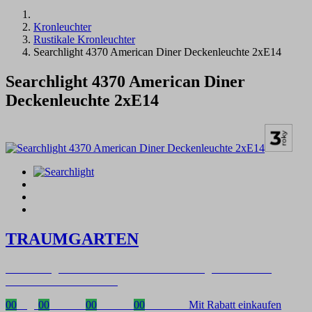
Kronleuchter
Rustikale Kronleuchter
Searchlight 4370 American Diner Deckenleuchte 2xE14
Searchlight 4370 American Diner
Deckenleuchte 2xE14
TRAUMGARTEN
Zeitlich begrenzter 20 % Rabatt auf Bestellungen über 400 €
mit dem Code: VIP20DE
00
Tage
00
Stunden
00
Minuten
00
Sekunden
Mit Rabatt einkaufen