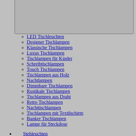
LED Tischleuchten
Designer Tischlampen
Klassische Tischlampen
Luxus Tischlampen
Tischlampen für Kinder
Schreibtischlampen
Touch Tischlampen
Tischlampen aus Holz
Nachtlampen
Dimmbare Tischlampen
Rustikale Tischlampen
Tischlampen aus Draht
Retro Tischlampen
Nachttischlampen
Tischlampen mit Textilschirm
Banker Tischlampen
Lampe für Steckdose
Stehleuchten