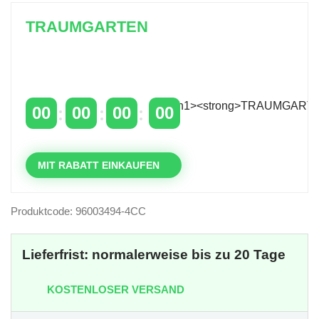
TRAUMGARTEN
Zeitlich begrenzter 20 % Rabatt auf Bestellungen
über 400 €
mit dem Code: VIP20DE
00
00
00
00
TAGE
STUNDEN
MINUTEN
SEKUNDEN
MIT RABATT EINKAUFEN
Produktcode: 96003494-4CC
Lieferfrist: normalerweise bis zu 20 Tage
KOSTENLOSER VERSAND