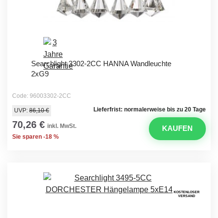
Searchlight 3302-2CC HANNA Wandleuchte
2xG9
Code: 96003302-2CC
Lieferfrist: normalerweise bis zu 20 Tage
UVP:
86,10 €
70,26 €
inkl. MwSt.
KAUFEN
Sie sparen -18 %
KOSTENLOSER
VERSAND