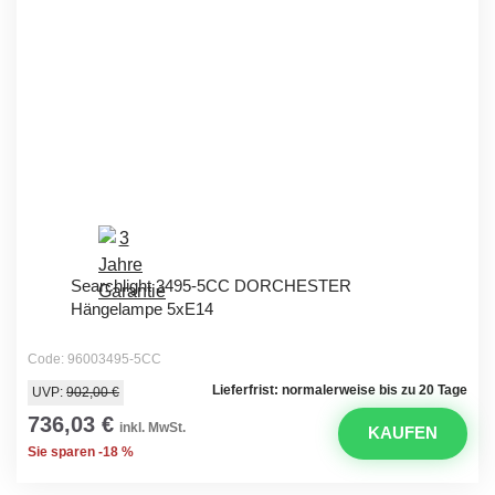
Searchlight 3495-5CC DORCHESTER
Hängelampe 5xE14
Code: 96003495-5CC
Lieferfrist: normalerweise bis zu 20 Tage
UVP:
902,00 €
736,03 €
inkl. MwSt.
KAUFEN
Sie sparen -18 %