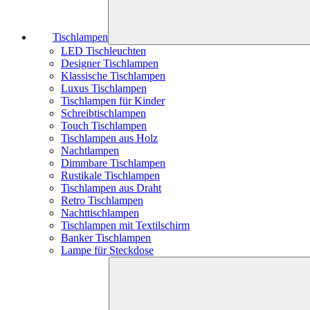
Tischlampen
LED Tischleuchten
Designer Tischlampen
Klassische Tischlampen
Luxus Tischlampen
Tischlampen für Kinder
Schreibtischlampen
Touch Tischlampen
Tischlampen aus Holz
Nachtlampen
Dimmbare Tischlampen
Rustikale Tischlampen
Tischlampen aus Draht
Retro Tischlampen
Nachttischlampen
Tischlampen mit Textilschirm
Banker Tischlampen
Lampe für Steckdose