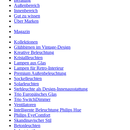
Beratung
Außenbereich
Innenbereich
Gut zu wissen
Über Marken
Magazin
Kollektionen
Glühbirnen im Vintage-Design
Kreative Beleuchtung
Kristallleuchten
Lampen aus Glas
Lampen für Retro-Interieur
Premium Außenbeleuchtung
Sockelleuchten
Solarleuchten
Stehleuchte als Design-Innenausstattung
Trio Europäisches Glas
Trio SwitchDimmer
Ventilatoren
Intelligente Beleuchtung Philips Hue
Philips EyeComfort
Skandinavischer Stil
Betonleuchten