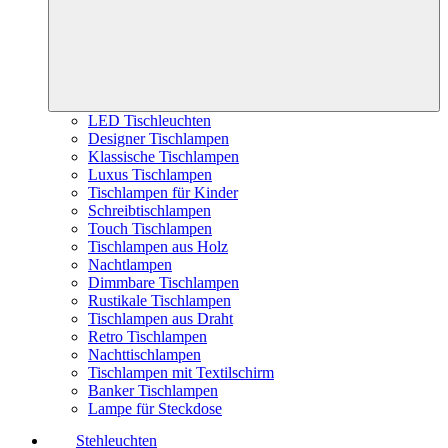
LED Tischleuchten
Designer Tischlampen
Klassische Tischlampen
Luxus Tischlampen
Tischlampen für Kinder
Schreibtischlampen
Touch Tischlampen
Tischlampen aus Holz
Nachtlampen
Dimmbare Tischlampen
Rustikale Tischlampen
Tischlampen aus Draht
Retro Tischlampen
Nachttischlampen
Tischlampen mit Textilschirm
Banker Tischlampen
Lampe für Steckdose
Stehleuchten