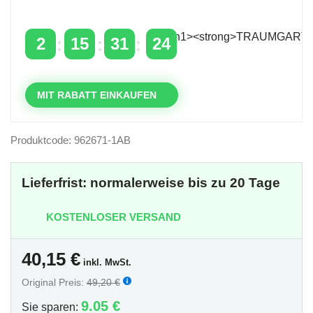
über 400 €
mit dem Code: VIP20DE
2
15
31
24
TAGE
STUNDEN
MINUTEN
SEKUNDEN
MIT RABATT EINKAUFEN
Produktcode: 962671-1AB
Lieferfrist: normalerweise bis zu 20 Tage
KOSTENLOSER VERSAND
40,15
€
inkl. MwSt.
Original Preis:
49,20 €
9.05 €
Sie sparen: