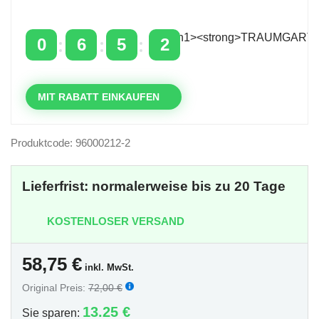
über 400 €
mit dem Code: VIP20DE
0
6
5
1
TAGE
STUNDEN
MINUTEN
SEKUNDEN
MIT RABATT EINKAUFEN
Produktcode: 96000212-2
Lieferfrist: normalerweise bis zu 20 Tage
KOSTENLOSER VERSAND
58,75
€
inkl. MwSt.
Original Preis:
72,00 €
13.25 €
Sie sparen: