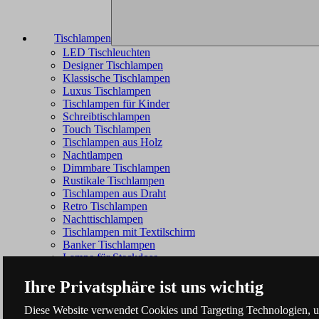
Tischlampen
LED Tischleuchten
Designer Tischlampen
Klassische Tischlampen
Luxus Tischlampen
Tischlampen für Kinder
Schreibtischlampen
Touch Tischlampen
Tischlampen aus Holz
Nachtlampen
Dimmbare Tischlampen
Rustikale Tischlampen
Tischlampen aus Draht
Retro Tischlampen
Nachttischlampen
Tischlampen mit Textilschirm
Banker Tischlampen
Lampe für Steckdose
Ihre Privatsphäre ist uns wichtig
Diese Website verwendet Cookies und Targeting Technologien, um 