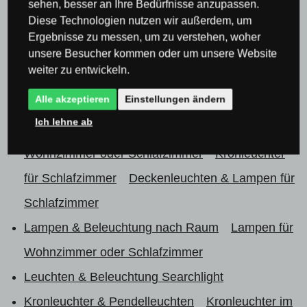
sehen, besser an Ihre Bedürfnisse anzupassen.
Kronleuchter & Deckenleuchten
Diese Technologien nutzen wir außerdem, um
Lampen & Beleuchtung nach Raum
Lampen für
Ergebnisse zu messen, um zu verstehen, woher
unsere Besucher kommen oder um unsere Website
Wohnzimmer oder Schlafzimmer
Kronleuchter
weiter zu entwickeln.
für Wohnzimmer
Pendelleuchte für
Alle akzeptieren
Einstellungen ändern
Wohnzimmer
Ich lehne ab
Lampen & Beleuchtung nach Raum
Lampen für
Wohnzimmer oder Schlafzimmer
Kronleuchter
für Schlafzimmer
Deckenleuchten & Lampen für
Schlafzimmer
Lampen & Beleuchtung nach Raum
Lampen für
Wohnzimmer oder Schlafzimmer
Leuchten & Beleuchtung Searchlight
Kronleuchter & Pendelleuchten
Kronleuchter im