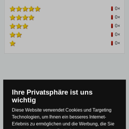
0×
0×
0×
0×
0×
Produktkategorie
Ihre Privatsphäre ist uns
wichtig
Kronleuchter & Pendelleuchten
Kronleuchter im
Diese Website verwendet Cookies und Targeting
rustikalen Stil
Technologien, um Ihnen ein besseres Internet-
Kronleuchter & Pendelleuchten
Retro
Erlebnis zu ermöglichen und die Werbung, die Sie