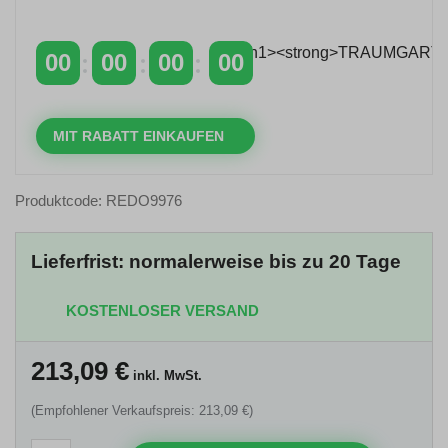
über 400 €
mit dem Code: VIP20DE
00
00
00
00
TAGE
STUNDEN
MINUTEN
SEKUNDEN
MIT RABATT EINKAUFEN
Produktcode: REDO9976
Lieferfrist: normalerweise bis zu 20 Tage
KOSTENLOSER VERSAND
213,09
€
inkl. MwSt.
(Empfohlener Verkaufspreis: 213,09 €)