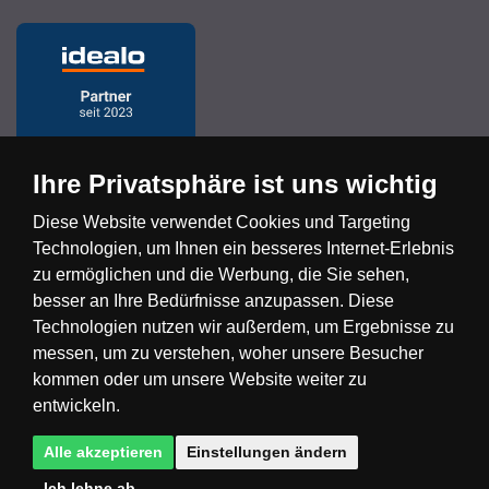
Ihre Privatsphäre ist uns wichtig
Diese Website verwendet Cookies und Targeting
Technologien, um Ihnen ein besseres Internet-Erlebnis
Česká republika
Slovensko
Deutschland
zu ermöglichen und die Werbung, die Sie sehen,
besser an Ihre Bedürfnisse anzupassen. Diese
Technologien nutzen wir außerdem, um Ergebnisse zu
Magyarország
Österreich
België
messen, um zu verstehen, woher unsere Besucher
kommen oder um unsere Website weiter zu
Nederland
entwickeln.
Alle akzeptieren
Einstellungen ändern
Ich lehne ab