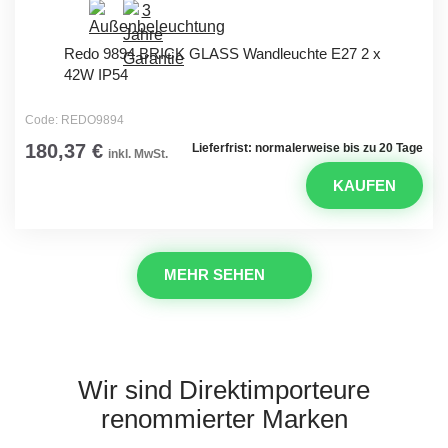
Redo 9894 BRICK GLASS Wandleuchte E27 2 x
42W IP54
Code: REDO9894
180,37 €
Lieferfrist: normalerweise bis zu 20 Tage
inkl. MwSt.
KAUFEN
MEHR SEHEN
Wir sind Direktimporteure
renommierter Marken