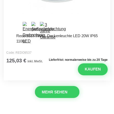
Redo 9537 TWILL Deckenleuchte LED 20W IP65
1100L
Code: REDO9537
125,03 €
Lieferfrist: normalerweise bis zu 20 Tage
inkl. MwSt.
KAUFEN
MEHR SEHEN