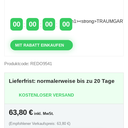
Zeitlich begrenzter 20 % Rabatt auf Bestellungen
über 400 €
mit dem Code: VIP20DE
00
00
00
00
TAGE
STUNDEN
MINUTEN
SEKUNDEN
MIT RABATT EINKAUFEN
Produktcode: REDO9541
Lieferfrist: normalerweise bis zu 20 Tage
KOSTENLOSER VERSAND
63,80
€
inkl. MwSt.
(Empfohlener Verkaufspreis: 63,80 €)