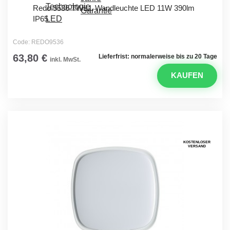
Redo 9536 TWILL Wandleuchte LED 11W 390lm
IP65
Code: REDO9536
63,80 €
Lieferfrist: normalerweise bis zu 20 Tage
inkl. MwSt.
KAUFEN
KOSTENLOSER
VERSAND