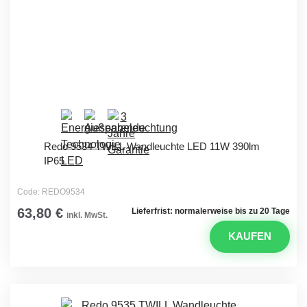
Redo 9534 TWILL Wandleuchte LED 11W 390lm
IP65
Code: REDO9534
63,80 €
Lieferfrist: normalerweise bis zu 20 Tage
inkl. MwSt.
KAUFEN