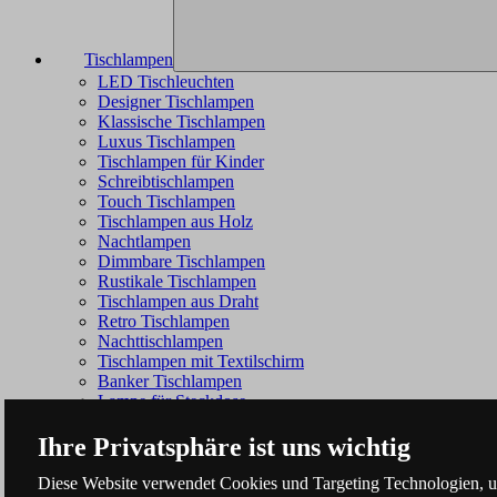
Tischlampen
LED Tischleuchten
Designer Tischlampen
Klassische Tischlampen
Luxus Tischlampen
Tischlampen für Kinder
Schreibtischlampen
Touch Tischlampen
Tischlampen aus Holz
Nachtlampen
Dimmbare Tischlampen
Rustikale Tischlampen
Tischlampen aus Draht
Retro Tischlampen
Nachttischlampen
Tischlampen mit Textilschirm
Banker Tischlampen
Lampe für Steckdose
Ihre Privatsphäre ist uns wichtig
Diese Website verwendet Cookies und Targeting Technologien, um 