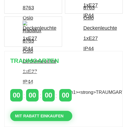
TRAUMGARTEN
Zeitlich begrenzter 20 % Rabatt auf Bestellungen
über 400 €
mit dem Code: VIP20DE
00
00
00
00
TAGE
STUNDEN
MINUTEN
SEKUNDEN
MIT RABATT EINKAUFEN