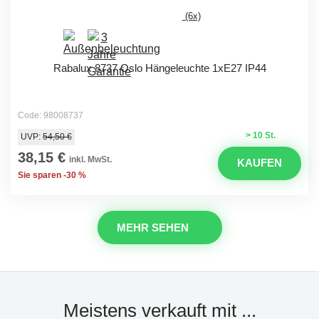
(6x)
Rabalux 8737 Oslo Hängeleuchte 1xE27 IP44
Code: 98008737
> 10 St.
UVP:
54,50 €
38,15 €
inkl. MwSt.
KAUFEN
Sie sparen -30 %
MEHR SEHEN
Meistens verkauft mit ...