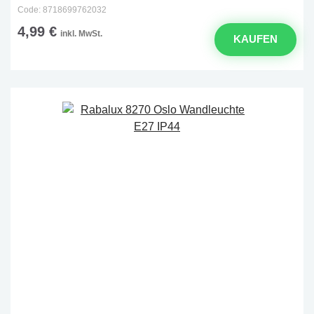
Code: 8718699762032
4,99 €
inkl. MwSt.
KAUFEN