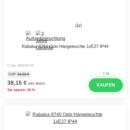
(1x)
Rabalux 8764 Oslo Hängeleuchte 1xE27 IP44
Code: 98008764
7 St.
UVP:
54,50 €
38,15 €
inkl. MwSt.
KAUFEN
Sie sparen -30 %