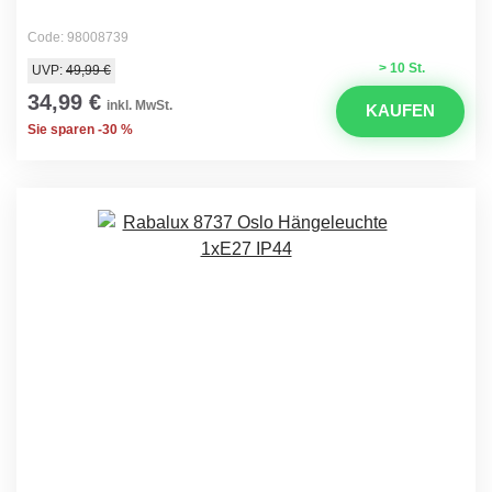
Code: 98008739
> 10 St.
UVP:
49,99 €
34,99 €
inkl. MwSt.
KAUFEN
Sie sparen -30 %