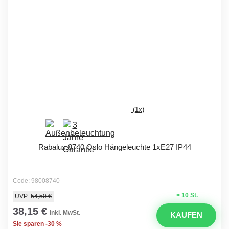
(1x)
Rabalux 8740 Oslo Hängeleuchte 1xE27 IP44
Code: 98008740
> 10 St.
UVP:
54,50 €
38,15 €
inkl. MwSt.
KAUFEN
Sie sparen -30 %