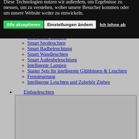
Diese Technologien nutzen wir außerdem, um Ergebnisse zu
Philips Hue - das komplette Angebot
messen, um zu verstehen, woher unsere Besucher kommen oder
Immax NEO - komplettes Sortiment
um unsere Website weiter zu entwickeln.
Trio Wiz - das komplette Angebot
Smart Kronleuchter
Alle akzeptieren
Einstellungen ändern
Ich lehne ab
Smart Deckenleuchten
Smart Leuchten
Intelligente Lampen
Smart Spotleuchten
Smart Badbeleuchtung
Smart Wandleuchten
Smart Außenbeleuchtung
Intelligente Lampen
Starter Sets für intelligente Glühbirnen & Leuchten
Fernsteuerung
Intelligente Leuchten und Zubehör Zigbee
Einbauleuchten