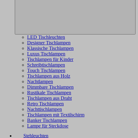
LED Tischleuchten
Designer Tischlampen
Klassische Tischlampen
Luxus Tischlampen
Tischlampen für Kinder
Schreibtischlampen
Touch Tischlampen
Tischlampen aus Holz
Nachtlampen
Dimmbare Tischlampen
Rustikale Tischlampen
Tischlampen aus Draht
Retro Tischlampen
Nachttischlampen
Tischlampen mit Textilschirm
Banker Tischlampen
Lampe für Steckdose
Stehleuchten