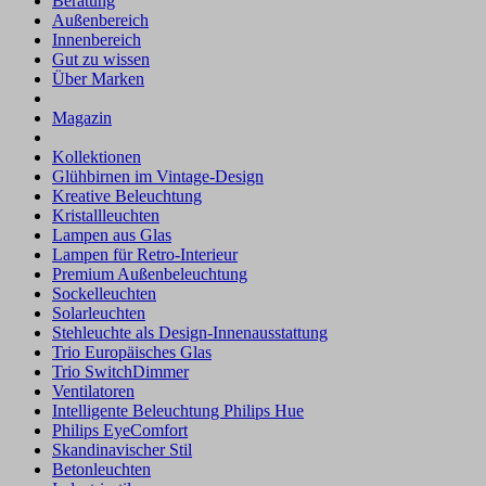
Beratung
Außenbereich
Innenbereich
Gut zu wissen
Über Marken
Magazin
Kollektionen
Glühbirnen im Vintage-Design
Kreative Beleuchtung
Kristallleuchten
Lampen aus Glas
Lampen für Retro-Interieur
Premium Außenbeleuchtung
Sockelleuchten
Solarleuchten
Stehleuchte als Design-Innenausstattung
Trio Europäisches Glas
Trio SwitchDimmer
Ventilatoren
Intelligente Beleuchtung Philips Hue
Philips EyeComfort
Skandinavischer Stil
Betonleuchten