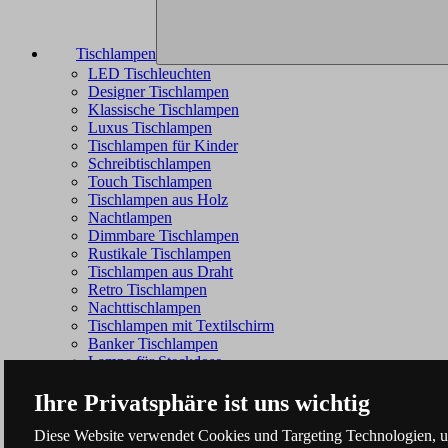
Tischlampen
LED Tischleuchten
Designer Tischlampen
Klassische Tischlampen
Luxus Tischlampen
Tischlampen für Kinder
Schreibtischlampen
Touch Tischlampen
Tischlampen aus Holz
Nachtlampen
Dimmbare Tischlampen
Rustikale Tischlampen
Tischlampen aus Draht
Retro Tischlampen
Nachttischlampen
Tischlampen mit Textilschirm
Banker Tischlampen
Lampe für Steckdose
Ihre Privatsphäre ist uns wichtig
Diese Website verwendet Cookies und Targeting Technologien, um 