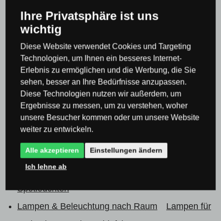
0×
Ihre Privatsphäre ist uns
0×
wichtig
0×
Diese Website verwendet Cookies und Targeting
Technologien, um Ihnen ein besseres Internet-
Erlebnis zu ermöglichen und die Werbung, die Sie
sehen, besser an Ihre Bedürfnisse anzupassen.
Diese Technologien nutzen wir außerdem, um
Ergebnisse zu messen, um zu verstehen, woher
Produktkategorie
unsere Besucher kommen oder um unsere Website
weiter zu entwickeln.
Deckenleuchten & Deckenlampen
Alle akzeptieren
Einstellungen ändern
Deckenstrahler & Deckenspots
Ich lehne ab
Spotleuchten & Spotlights
Klassische
Spotleuchten
Lampen & Beleuchtung nach Raum
Lampen für