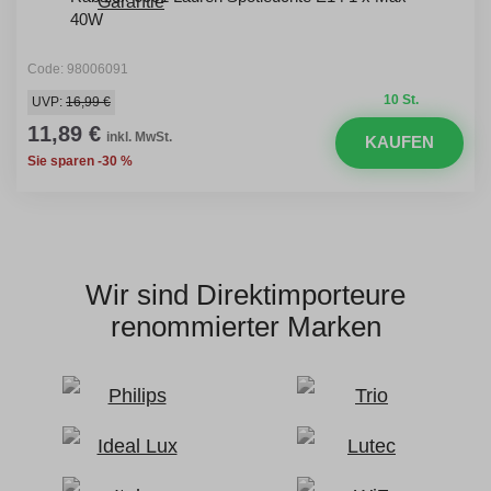
40W
Code: 98006091
10 St.
UVP:
16,99 €
11,89 €
inkl. MwSt.
KAUFEN
Sie sparen -30 %
Wir sind Direktimporteure
renommierter Marken