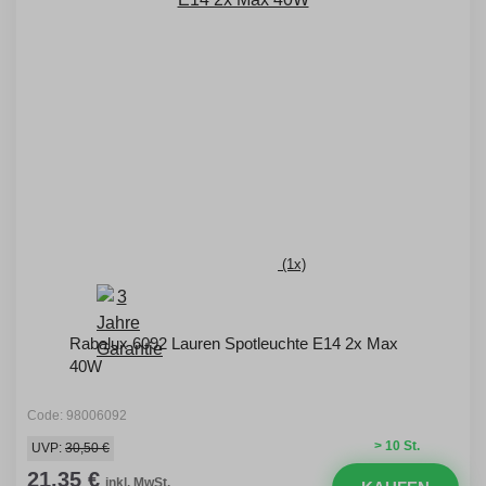
(1x)
Rabalux 6092 Lauren Spotleuchte E14 2x Max
40W
Code: 98006092
> 10 St.
UVP:
30,50 €
21,35 €
inkl. MwSt.