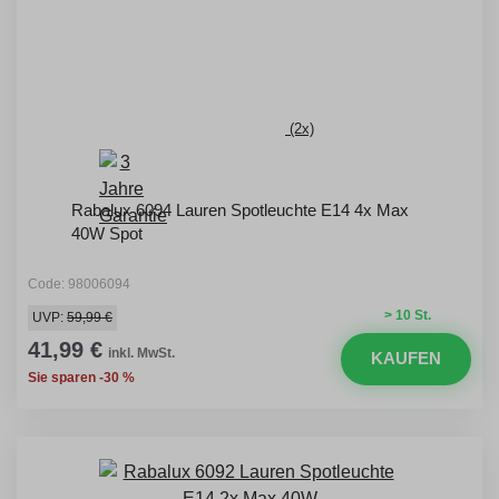
(2x)
Rabalux 6094 Lauren Spotleuchte E14 4x Max
40W Spot
Code: 98006094
> 10 St.
UVP:
59,99 €
41,99 €
inkl. MwSt.
KAUFEN
Sie sparen -30 %