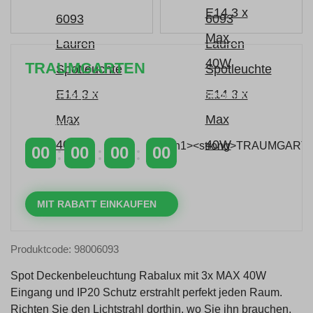
TRAUMGARTEN
Zeitlich begrenzter 20 % Rabatt auf Bestellungen
über 400 €
mit dem Code: VIP20DE
00
00
00
00
TAGE
STUNDEN
MINUTEN
SEKUNDEN
MIT RABATT EINKAUFEN
Produktcode: 98006093
Spot Deckenbeleuchtung Rabalux mit 3x MAX 40W
Eingang und IP20 Schutz erstrahlt perfekt jeden Raum.
Richten Sie den Lichtstrahl dorthin, wo Sie ihn brauchen,