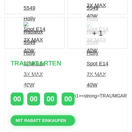
+ 1
TRAUMGARTEN
Zeitlich begrenzter 20 % Rabatt auf Bestellungen
über 400 €
mit dem Code: VIP20DE
00
00
00
00
TAGE
STUNDEN
MINUTEN
SEKUNDEN
MIT RABATT EINKAUFEN