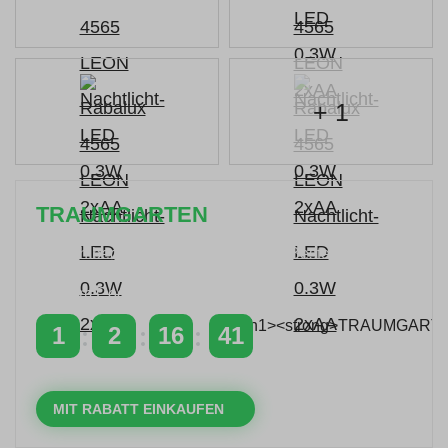
+ 1
TRAUMGARTEN
Zeitlich begrenzter 20 % Rabatt auf Bestellungen
über 400 €
mit dem Code: VIP20DE
1
2
16
40
TAGE
STUNDEN
MINUTEN
SEKUNDEN
MIT RABATT EINKAUFEN