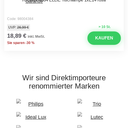
Code: 98004384
> 10 St.
UVP:
26,99 €
18,89 €
inkl. MwSt.
KAUFEN
Sie sparen -30 %
Wir sind Direktimporteure
renommierter Marken