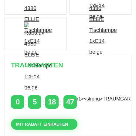
TRAUMGARTEN
Zeitlich begrenzter 20 % Rabatt auf Bestellungen
über 400 €
mit dem Code: VIP20DE
0
5
18
46
TAGE
STUNDEN
MINUTEN
SEKUNDEN
MIT RABATT EINKAUFEN