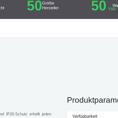
50
50
Größte
Wa
cht
Hersteller
TSD
Produktparam
d IP20-Schutz erhellt jeden
Verfügbarkeit