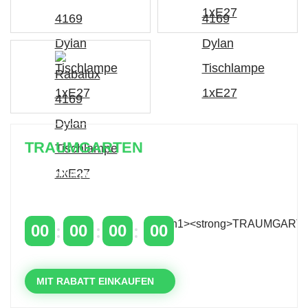
TRAUMGARTEN
Zeitlich begrenzter 20 % Rabatt auf Bestellungen
über 400 €
mit dem Code: VIP20DE
00
00
00
00
TAGE
STUNDEN
MINUTEN
SEKUNDEN
MIT RABATT EINKAUFEN