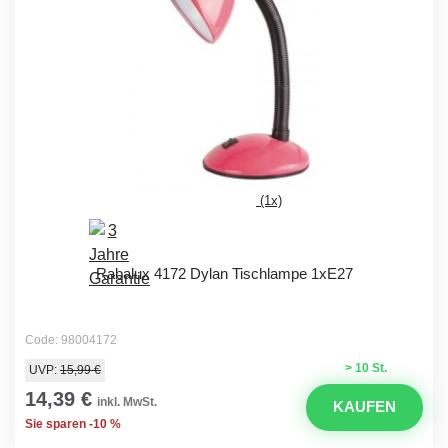
(1x)
Rabalux 4172 Dylan Tischlampe 1xE27
Code: 98004172
> 10 St.
UVP:
15,99 €
14,39 €
inkl. MwSt.
KAUFEN
Sie sparen -10 %