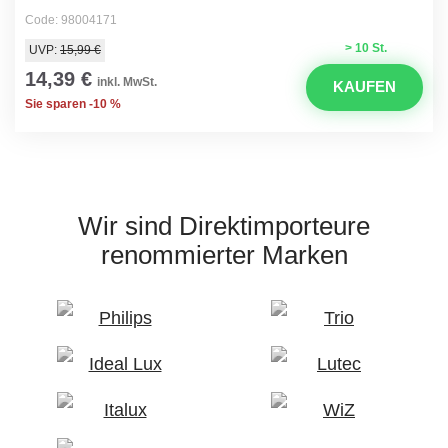
Code: 98004171
> 10 St.
UVP:
15,99 €
14,39 €
inkl. MwSt.
KAUFEN
Sie sparen -10 %
Wir sind Direktimporteure
renommierter Marken