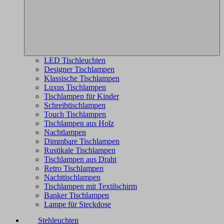
LED Tischleuchten
Designer Tischlampen
Klassische Tischlampen
Luxus Tischlampen
Tischlampen für Kinder
Schreibtischlampen
Touch Tischlampen
Tischlampen aus Holz
Nachtlampen
Dimmbare Tischlampen
Rustikale Tischlampen
Tischlampen aus Draht
Retro Tischlampen
Nachttischlampen
Tischlampen mit Textilschirm
Banker Tischlampen
Lampe für Steckdose
Stehleuchten