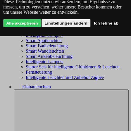
Diese Technologien nutzen wir außerdem, um Ergebnisse zu
Philips Hue - das komplette Angebot
messen, um zu verstehen, woher unsere Besucher kommen oder
Immax NEO - komplettes Sortiment
um unsere Website weiter zu entwickeln.
Trio Wiz - das komplette Angebot
Smart Kronleuchter
Alle akzeptieren
Einstellungen ändern
Ich lehne ab
Smart Deckenleuchten
Smart Leuchten
Intelligente Lampen
Smart Spotleuchten
Smart Badbeleuchtung
Smart Wandleuchten
Smart Außenbeleuchtung
Intelligente Lampen
Starter Sets für intelligente Glühbirnen & Leuchten
Fernsteuerung
Intelligente Leuchten und Zubehör Zigbee
Einbauleuchten