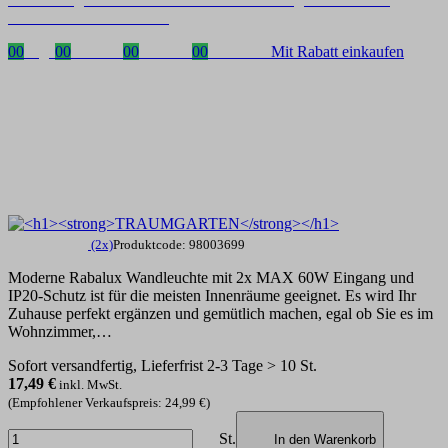
mit dem Code: VIP20DE
00
Tage
00
Stunden
00
Minuten
00
Sekunden
Mit Rabatt einkaufen
(2x)
Produktcode: 98003699
Moderne Rabalux Wandleuchte mit 2x MAX 60W Eingang und
IP20-Schutz ist für die meisten Innenräume geeignet. Es wird Ihr
Zuhause perfekt ergänzen und gemütlich machen, egal ob Sie es im
Wohnzimmer,…
Sofort versandfertig, Lieferfrist 2-3 Tage > 10 St.
17,49
€
inkl. MwSt.
(Empfohlener Verkaufspreis: 24,99 €)
St.
In den Warenkorb