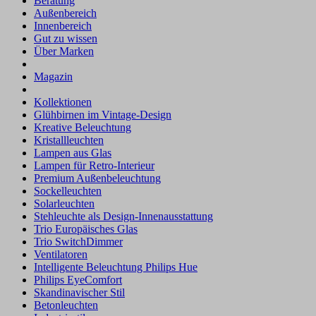
Beratung
Außenbereich
Innenbereich
Gut zu wissen
Über Marken
Magazin
Kollektionen
Glühbirnen im Vintage-Design
Kreative Beleuchtung
Kristallleuchten
Lampen aus Glas
Lampen für Retro-Interieur
Premium Außenbeleuchtung
Sockelleuchten
Solarleuchten
Stehleuchte als Design-Innenausstattung
Trio Europäisches Glas
Trio SwitchDimmer
Ventilatoren
Intelligente Beleuchtung Philips Hue
Philips EyeComfort
Skandinavischer Stil
Betonleuchten