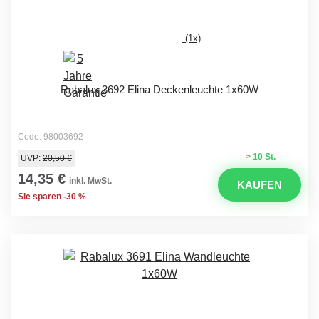
(1x)
Rabalux 3692 Elina Deckenleuchte 1x60W
Code: 98003692
> 10 St.
UVP:
20,50 €
14,35 €
inkl. MwSt.
KAUFEN
Sie sparen -30 %