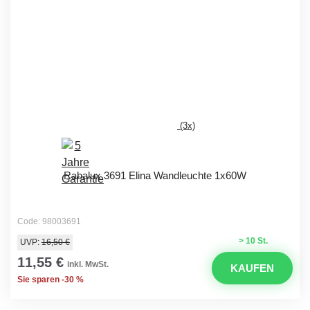
(3x)
Rabalux 3691 Elina Wandleuchte 1x60W
Code: 98003691
> 10 St.
UVP:
16,50 €
11,55 €
inkl. MwSt.
KAUFEN
Sie sparen -30 %