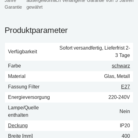
außergewöhnlich verlängerte Garantie von 5 Jahren
gewährt
Produktparameter
Sofort versandfertig, Lieferfrist 2-
Verfügbarkeit
3 Tage
Farbe
schwarz
Material
Glas, Metall
Fassung Filter
E27
Energieversorgung
220-240V
Lampe/Quelle
Nein
enthalten
Deckung
IP20
Breite [mm]
400