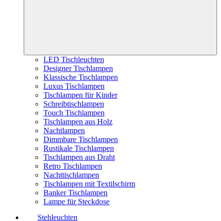
LED Tischleuchten
Designer Tischlampen
Klassische Tischlampen
Luxus Tischlampen
Tischlampen für Kinder
Schreibtischlampen
Touch Tischlampen
Tischlampen aus Holz
Nachtlampen
Dimmbare Tischlampen
Rustikale Tischlampen
Tischlampen aus Draht
Retro Tischlampen
Nachttischlampen
Tischlampen mit Textilschirm
Banker Tischlampen
Lampe für Steckdose
Stehleuchten