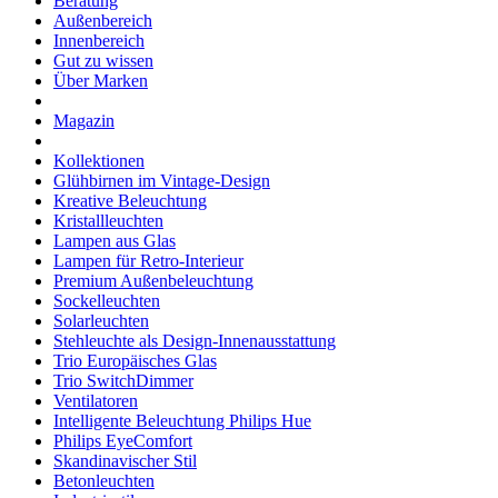
Beratung
Außenbereich
Innenbereich
Gut zu wissen
Über Marken
Magazin
Kollektionen
Glühbirnen im Vintage-Design
Kreative Beleuchtung
Kristallleuchten
Lampen aus Glas
Lampen für Retro-Interieur
Premium Außenbeleuchtung
Sockelleuchten
Solarleuchten
Stehleuchte als Design-Innenausstattung
Trio Europäisches Glas
Trio SwitchDimmer
Ventilatoren
Intelligente Beleuchtung Philips Hue
Philips EyeComfort
Skandinavischer Stil
Betonleuchten