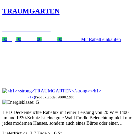
TRAUMGARTEN
Zeitlich begrenzter 20 % Rabatt auf Bestellungen über 400 €
mit dem Code: VIP20DE
00
Tage
00
Stunden
00
Minuten
00
Sekunden
Mit Rabatt einkaufen
(1x)
Produktcode: 98002286
LED-Deckenleuchte Rabalux mit einer Leistung von 20 W = 1400
lm und IP20-Schutz ist eine gute Wahl für die Beleuchtung nicht nur
jedes modernen Hauses, sondern auch eines Büros oder einer…
Lieferfrist: ca. 3-7 Tage > 10 St.