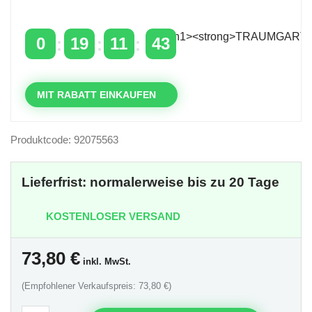
über 400 €
mit dem Code: VIP20DE
0
19
11
42
TAGE
STUNDEN
MINUTEN
SEKUNDEN
MIT RABATT EINKAUFEN
Produktcode: 92075563
Lieferfrist: normalerweise bis zu 20 Tage
KOSTENLOSER VERSAND
73,80
€
inkl. MwSt.
(Empfohlener Verkaufspreis: 73,80 €)