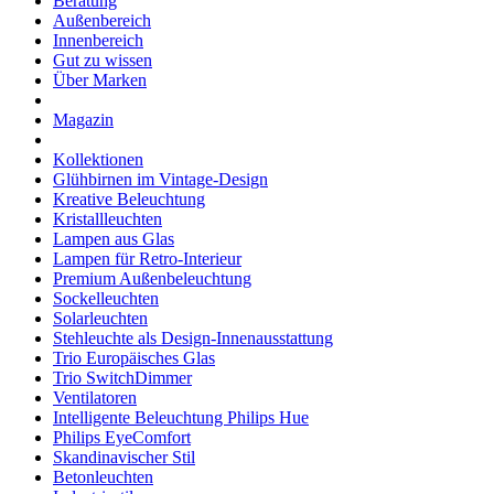
Beratung
Außenbereich
Innenbereich
Gut zu wissen
Über Marken
Magazin
Kollektionen
Glühbirnen im Vintage-Design
Kreative Beleuchtung
Kristallleuchten
Lampen aus Glas
Lampen für Retro-Interieur
Premium Außenbeleuchtung
Sockelleuchten
Solarleuchten
Stehleuchte als Design-Innenausstattung
Trio Europäisches Glas
Trio SwitchDimmer
Ventilatoren
Intelligente Beleuchtung Philips Hue
Philips EyeComfort
Skandinavischer Stil
Betonleuchten