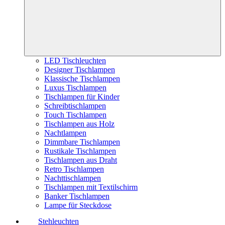
LED Tischleuchten
Designer Tischlampen
Klassische Tischlampen
Luxus Tischlampen
Tischlampen für Kinder
Schreibtischlampen
Touch Tischlampen
Tischlampen aus Holz
Nachtlampen
Dimmbare Tischlampen
Rustikale Tischlampen
Tischlampen aus Draht
Retro Tischlampen
Nachttischlampen
Tischlampen mit Textilschirm
Banker Tischlampen
Lampe für Steckdose
Stehleuchten