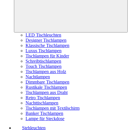
LED Tischleuchten
Designer Tischlampen
Klassische Tischlampen
Luxus Tischlampen
Tischlampen für Kinder
Schreibtischlampen
Touch Tischlampen
Tischlampen aus Holz
Nachtlampen
Dimmbare Tischlampen
Rustikale Tischlampen
Tischlampen aus Draht
Retro Tischlampen
Nachttischlampen
Tischlampen mit Textilschirm
Banker Tischlampen
Lampe für Steckdose
Stehleuchten