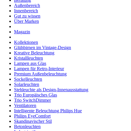
Beratung
Außenbereich
Innenbereich
Gut zu wissen
Über Marken
Magazin
Kollektionen
Glühbirnen im Vintage-Design
Kreative Beleuchtung
Kristallleuchten
Lampen aus Glas
Lampen für Retro-Interieur
Premium Außenbeleuchtung
Sockelleuchten
Solarleuchten
Stehleuchte als Design-Innenausstattung
Trio Europäisches Glas
Trio SwitchDimmer
Ventilatoren
Intelligente Beleuchtung Philips Hue
Philips EyeComfort
Skandinavischer Stil
Betonleuchten