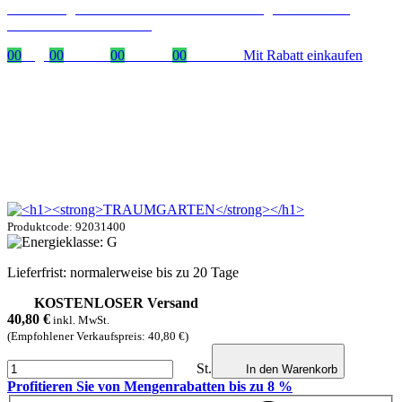
Zeitlich begrenzter 20 % Rabatt auf Bestellungen über 400 €
mit dem Code: VIP20DE
00
Tage
00
Stunden
00
Minuten
00
Sekunden
Mit Rabatt einkaufen
Produktcode: 92031400
Lieferfrist: normalerweise bis zu 20 Tage
KOSTENLOSER Versand
40,80
€
inkl. MwSt.
(Empfohlener Verkaufspreis: 40,80 €)
St.
In den Warenkorb
Profitieren Sie von Mengenrabatten bis zu 8 %