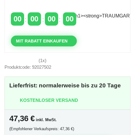
über 400 €
mit dem Code: VIP20DE
00
00
00
00
TAGE
STUNDEN
MINUTEN
SEKUNDEN
MIT RABATT EINKAUFEN
(1x)
Produktcode: 92027502
Lieferfrist: normalerweise bis zu 20 Tage
KOSTENLOSER VERSAND
47,36
€
inkl. MwSt.
(Empfohlener Verkaufspreis: 47,36 €)