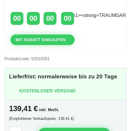
über 400 €
mit dem Code: VIP20DE
00
00
00
00
TAGE
STUNDEN
MINUTEN
SEKUNDEN
MIT RABATT EINKAUFEN
Produktcode: 92018301
Lieferfrist: normalerweise bis zu 20 Tage
KOSTENLOSER VERSAND
139,41
€
inkl. MwSt.
(Empfohlener Verkaufspreis: 139,41 €)