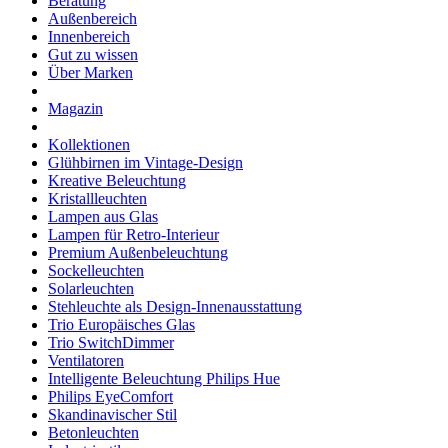
Beratung
Außenbereich
Innenbereich
Gut zu wissen
Über Marken
Magazin
Kollektionen
Glühbirnen im Vintage-Design
Kreative Beleuchtung
Kristallleuchten
Lampen aus Glas
Lampen für Retro-Interieur
Premium Außenbeleuchtung
Sockelleuchten
Solarleuchten
Stehleuchte als Design-Innenausstattung
Trio Europäisches Glas
Trio SwitchDimmer
Ventilatoren
Intelligente Beleuchtung Philips Hue
Philips EyeComfort
Skandinavischer Stil
Betonleuchten