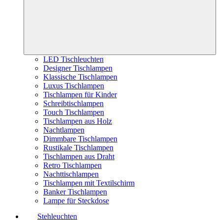
LED Tischleuchten
Designer Tischlampen
Klassische Tischlampen
Luxus Tischlampen
Tischlampen für Kinder
Schreibtischlampen
Touch Tischlampen
Tischlampen aus Holz
Nachtlampen
Dimmbare Tischlampen
Rustikale Tischlampen
Tischlampen aus Draht
Retro Tischlampen
Nachttischlampen
Tischlampen mit Textilschirm
Banker Tischlampen
Lampe für Steckdose
Stehleuchten