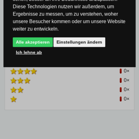
0 %
Diese Technologien nutzen wir außerdem, um
Ergebnisse zu messen, um zu verstehen, woher
unsere Besucher kommen oder um unsere Website
weiter zu entwickeln.
Bisher hat noch niemand das Produkt bewertet
Alle akzeptieren
Einstellungen ändern
Ich lehne ab
0×
0×
0×
0×
0×