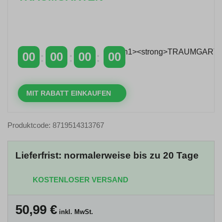
Zeitlich begrenzter 20 % Rabatt auf Bestellungen
über 400 €
mit dem Code: VIP20DE
00
00
00
00
TAGE
STUNDEN
MINUTEN
SEKUNDEN
MIT RABATT EINKAUFEN
Produktcode: 8719514313767
Lieferfrist: normalerweise bis zu 20 Tage
KOSTENLOSER VERSAND
50,99
€
inkl. MwSt.