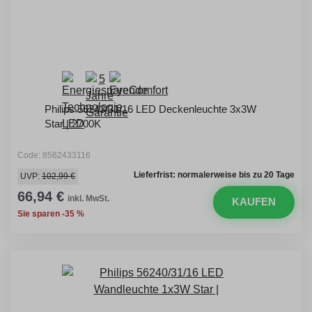
Philips 56243/31/16 LED Deckenleuchte 3x3W
Star | 2700K
Code: 8562433116
Lieferfrist: normalerweise bis zu 20 Tage
UVP:
102,99 €
66,94 €
inkl. MwSt.
KAUFEN
Sie sparen -35 %