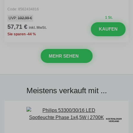
Code: 8562434816
1 St.
UVP:
102,99 €
57,71 €
inkl. MwSt.
KAUFEN
Sie sparen -44 %
MEHR SEHEN
Meistens verkauft mit ...
KOSTENLOSER
VERSAND