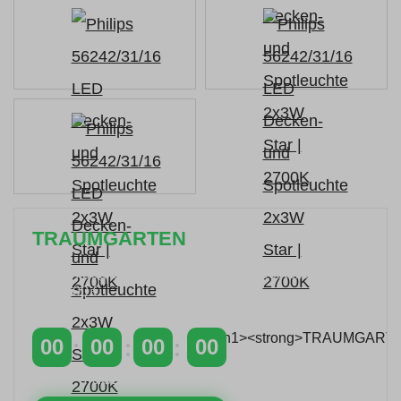
TRAUMGARTEN
Zeitlich begrenzter 20 % Rabatt auf Bestellungen
über 400 €
mit dem Code: VIP20DE
00
00
00
00
TAGE
STUNDEN
MINUTEN
SEKUNDEN