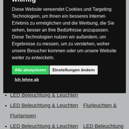
für Wohnzimmer
Deckenleuchten für
Diese Website verwendet Cookies und Targeting
Wohnzimmer
Technologien, um Ihnen ein besseres Internet-
Lampen & Beleuchtung nach Raum
Erlebnis zu ermöglichen und die Werbung, die Sie
sehen, besser an Ihre Bedürfnisse anzupassen.
Treppenbeleuchtung
Diese Technologien nutzen wir außerdem, um
Lampen & Beleuchtung nach Raum
Ergebnisse zu messen, um zu verstehen, woher
unsere Besucher kommen oder um unsere Website
Treppenbeleuchtung
Deckenleuchten für Flur &
weiter zu entwickeln.
Korridor
Alle akzeptieren
Einstellungen ändern
Lampen & Beleuchtung nach Raum
Ich lehne ab
Treppenbeleuchtung
Wandleuchten für Flur
LED Beleuchtung & Leuchten
LED Beleuchtung & Leuchten
Flurleuchten &
Flurlampen
LED Beleuchtung & Leuchten
LED Beleuchtung