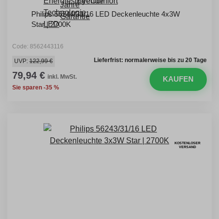
Philips 56244/31/16 LED Deckenleuchte 4x3W
Star | 2700K
Code: 8562443116
Lieferfrist: normalerweise bis zu 20 Tage
UVP:
122,99 €
79,94 €
inkl. MwSt.
KAUFEN
Sie sparen -35 %
KOSTENLOSER
VERSAND