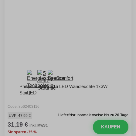
Philips 56240/31/16 LED Wandleuchte 1x3W
Star |
Code: 8562403116
Lieferfrist: normalerweise bis zu 20 Tage
UVP:
47,99 €
31,19 €
inkl. MwSt.
KAUFEN
Sie sparen -35 %