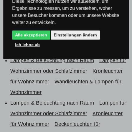
Diese Technologien nutzen wir außerdem, um
Schlafzimmer
Ergebnisse zu messen, um zu verstehen, woher
unsere Besucher kommen oder um unsere Website
Lampen & Beleuchtung nach Raum
Lampen für
weiter zu entwickeln.
Wohnzimmer oder Schlafzimmer
Kronleuchter
Alle akzeptieren
Einstellungen ändern
für Schlafzimmer
Deckenleuchten &
Ich lehne ab
Deckenlampen für Schlafzimmer
Lampen & Beleuchtung nach Raum
Lampen für
Wohnzimmer oder Schlafzimmer
Kronleuchter
für Wohnzimmer
Wandleuchten & Lampen für
Wohnzimmer
Lampen & Beleuchtung nach Raum
Lampen für
Wohnzimmer oder Schlafzimmer
Kronleuchter
für Wohnzimmer
Deckenleuchten für