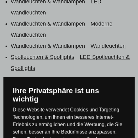
Wandleuchten & Wandlampen
LED
Wandleuchten
Wandleuchten & Wandlampen
Moderne
Wandleuchten
Wandleuchten & Wandlampen
Wandleuchten
Spotleuchten & Spotlights
LED Spotleuchten &
Spotlights
Spotleuchten & Spotlights
Moderne Spotlights
Ihre Privatsphäre ist uns
Lampen & Beleuchtung nach Raum
Lampen für
wichtig
Wohnzimmer oder Schlafzimmer
Diese Website verwendet Cookies und Targeting
Lampen & Beleuchtung nach Raum
Lampen für
Technologien, um Ihnen ein besseres Internet-
Wohnzimmer oder Schlafzimmer
Kronleuchter
Erlebnis zu ermöglichen und die Werbung, die Sie
sehen, besser an Ihre Bedürfnisse anzupassen.
für Schlafzimmer
Wandleuchten & Lampen für