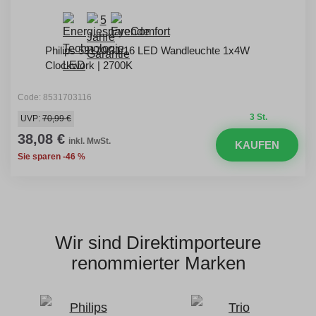
Philips 53170/31/16 LED Wandleuchte 1x4W
Clockwork | 2700K
Code: 8531703116
3 St.
UVP:
70,99 €
38,08 €
inkl. MwSt.
KAUFEN
Sie sparen -46 %
Wir sind Direktimporteure
renommierter Marken