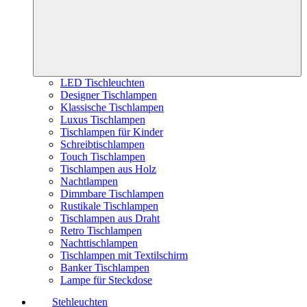
LED Tischleuchten
Designer Tischlampen
Klassische Tischlampen
Luxus Tischlampen
Tischlampen für Kinder
Schreibtischlampen
Touch Tischlampen
Tischlampen aus Holz
Nachtlampen
Dimmbare Tischlampen
Rustikale Tischlampen
Tischlampen aus Draht
Retro Tischlampen
Nachttischlampen
Tischlampen mit Textilschirm
Banker Tischlampen
Lampe für Steckdose
Stehleuchten