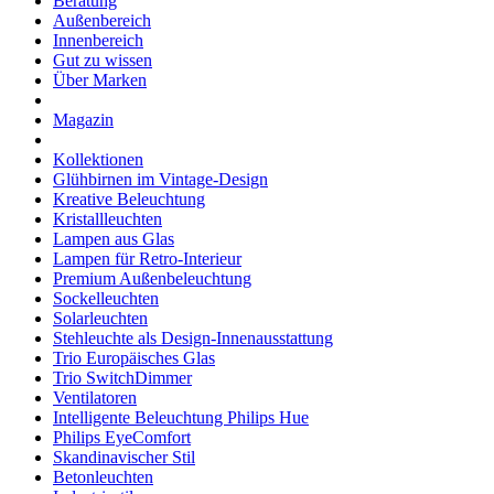
Beratung
Außenbereich
Innenbereich
Gut zu wissen
Über Marken
Magazin
Kollektionen
Glühbirnen im Vintage-Design
Kreative Beleuchtung
Kristallleuchten
Lampen aus Glas
Lampen für Retro-Interieur
Premium Außenbeleuchtung
Sockelleuchten
Solarleuchten
Stehleuchte als Design-Innenausstattung
Trio Europäisches Glas
Trio SwitchDimmer
Ventilatoren
Intelligente Beleuchtung Philips Hue
Philips EyeComfort
Skandinavischer Stil
Betonleuchten