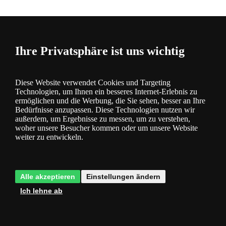
Bewertung
0
Ihre Privatsphäre ist uns wichtig
Diese Website verwendet Cookies und Targeting
Technologien, um Ihnen ein besseres Internet-Erlebnis zu
ermöglichen und die Werbung, die Sie sehen, besser an Ihre
Kategorie
Bedürfnisse anzupassen. Diese Technologien nutzen wir
außerdem, um Ergebnisse zu messen, um zu verstehen,
Produktbeschreibung
woher unsere Besucher kommen oder um unsere Website
weiter zu entwickeln.
Energiesparende Technologie LED
- spart Strom und Ihr Geld
Alle akzeptieren
Einstellungen ändern
Ich lehne ab
3 Jahre Garantie
- Sie haben 3 Jahre lang Garantie auf die
Beleuchtung