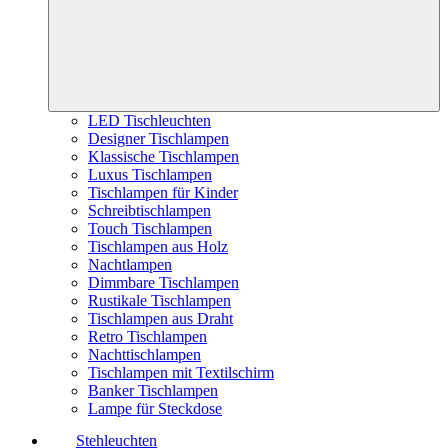
LED Tischleuchten
Designer Tischlampen
Klassische Tischlampen
Luxus Tischlampen
Tischlampen für Kinder
Schreibtischlampen
Touch Tischlampen
Tischlampen aus Holz
Nachtlampen
Dimmbare Tischlampen
Rustikale Tischlampen
Tischlampen aus Draht
Retro Tischlampen
Nachttischlampen
Tischlampen mit Textilschirm
Banker Tischlampen
Lampe für Steckdose
Stehleuchten