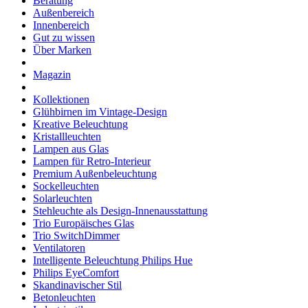
Beratung
Außenbereich
Innenbereich
Gut zu wissen
Über Marken
Magazin
Kollektionen
Glühbirnen im Vintage-Design
Kreative Beleuchtung
Kristallleuchten
Lampen aus Glas
Lampen für Retro-Interieur
Premium Außenbeleuchtung
Sockelleuchten
Solarleuchten
Stehleuchte als Design-Innenausstattung
Trio Europäisches Glas
Trio SwitchDimmer
Ventilatoren
Intelligente Beleuchtung Philips Hue
Philips EyeComfort
Skandinavischer Stil
Betonleuchten