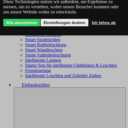
Diese Technologien nutzen wir außerdem, um Ergebnisse zu
Philips Hue - das komplette Angebot
messen, um zu verstehen, woher unsere Besucher kommen oder
Immax NEO - komplettes Sortiment
um unsere Website weiter zu entwickeln.
Trio Wiz - das komplette Angebot
Smart Kronleuchter
Alle akzeptieren
Einstellungen ändern
Ich lehne ab
Smart Deckenleuchten
Smart Leuchten
Intelligente Lampen
Smart Spotleuchten
Smart Badbeleuchtung
Smart Wandleuchten
Smart Außenbeleuchtung
Intelligente Lampen
Starter Sets für intelligente Glühbirnen & Leuchten
Fernsteuerung
Intelligente Leuchten und Zubehör Zigbee
Einbauleuchten