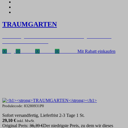
TRAUMGARTEN
Zeitlich begrenzter 20 % Rabatt auf Bestellungen über 400 €
mit dem Code: VIP20DE
00
Tage
00
Stunden
00
Minuten
00
Sekunden
Mit Rabatt einkaufen
Produktcode: 83280931P0
Sofort versandfertig, Lieferfrist 2-3 Tage 1 St.
29,10
€
inkl. MwSt.
Original Preis:
36,39 €
Der niedrigste Preis, zu dem wir dieses