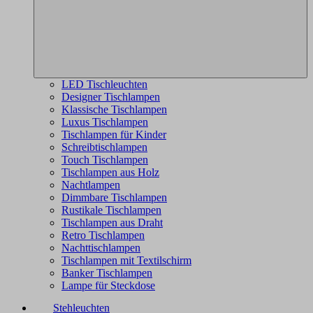
LED Tischleuchten
Designer Tischlampen
Klassische Tischlampen
Luxus Tischlampen
Tischlampen für Kinder
Schreibtischlampen
Touch Tischlampen
Tischlampen aus Holz
Nachtlampen
Dimmbare Tischlampen
Rustikale Tischlampen
Tischlampen aus Draht
Retro Tischlampen
Nachttischlampen
Tischlampen mit Textilschirm
Banker Tischlampen
Lampe für Steckdose
Stehleuchten