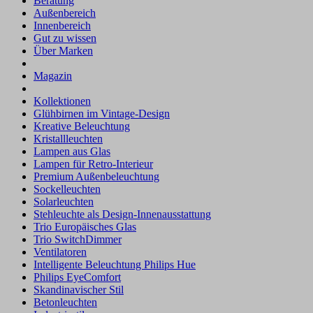
Beratung
Außenbereich
Innenbereich
Gut zu wissen
Über Marken
Magazin
Kollektionen
Glühbirnen im Vintage-Design
Kreative Beleuchtung
Kristallleuchten
Lampen aus Glas
Lampen für Retro-Interieur
Premium Außenbeleuchtung
Sockelleuchten
Solarleuchten
Stehleuchte als Design-Innenausstattung
Trio Europäisches Glas
Trio SwitchDimmer
Ventilatoren
Intelligente Beleuchtung Philips Hue
Philips EyeComfort
Skandinavischer Stil
Betonleuchten