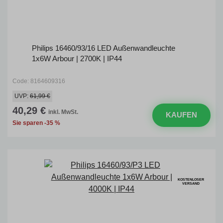
Philips 16460/93/16 LED Außenwandleuchte
1x6W Arbour | 2700K | IP44
Code: 8164609316
UVP:
61,99 €
40,29 €
inkl. MwSt.
KAUFEN
Sie sparen -35 %
KOSTENLOSER
VERSAND