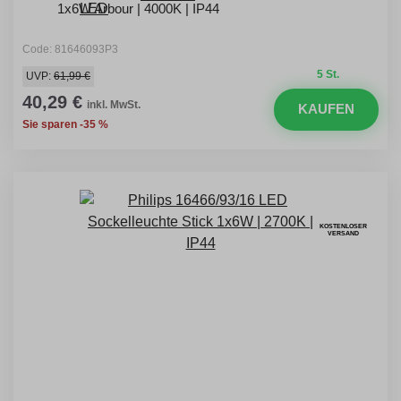
1x6W Arbour | 4000K | IP44
Code: 81646093P3
5 St.
UVP:
61,99 €
40,29 €
inkl. MwSt.
KAUFEN
Sie sparen -35 %
KOSTENLOSER
VERSAND