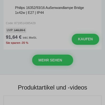
Philips 16352/93/16 Außenwandlampe Bridge
1x42w | E27 | IP44
Code: 8719514385429
UVP:
140,99 €
91,64 €
inkl. MwSt.
KAUFEN
Sie sparen -35 %
MEHR SEHEN
Produktartikel und -videos