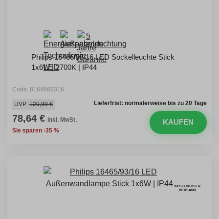
Philips 16466/93/16 LED Sockelleuchte Stick
1x6W | 2700K | IP44
Code: 8164669316
Lieferfrist: normalerweise bis zu 20 Tage
UVP:
120,99 €
78,64 €
inkl. MwSt.
KAUFEN
Sie sparen -35 %
KOSTENLOSER
VERSAND