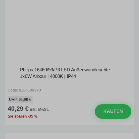
Philips 16460/93/P3 LED Außenwandleuchte
1x6W Arbour | 4000K | IP44
Code: 81646093P3
UVP:
61,99 €
40,29 €
inkl. MwSt.
KAUFEN
Sie sparen -35 %