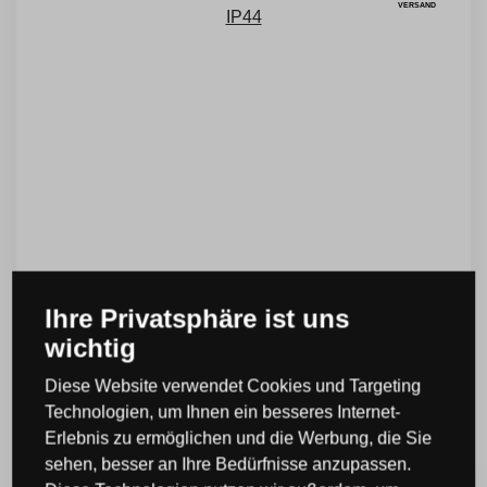
VERSAND
Ihre Privatsphäre ist uns
Philips 16462/93/P3 LED Sockelleuchte Abour
wichtig
1x6W | 4000K | IP44
Diese Website verwendet Cookies und Targeting
Code: 81646293P3
Technologien, um Ihnen ein besseres Internet-
Erlebnis zu ermöglichen und die Werbung, die Sie
1 St.
UVP:
115,99 €
sehen, besser an Ihre Bedürfnisse anzupassen.
75,39 €
inkl. MwSt.
KAUFEN