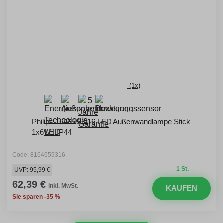
(1x)
Philips 16465/93/16 LED Außenwandlampe Stick
1x6W | IP44
Code: 8164659316
1 St.
UVP:
95,99 €
62,39 €
inkl. MwSt.
KAUFEN
Sie sparen -35 %