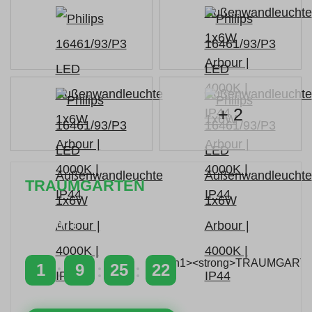
+ 2
TRAUMGARTEN
Zeitlich begrenzter 20 % Rabatt auf Bestellungen
über 400 €
mit dem Code: VIP20DE
1
9
25
21
TAGE
STUNDEN
MINUTEN
SEKUNDEN