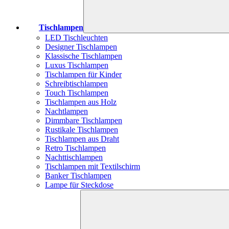
Tischlampen
LED Tischleuchten
Designer Tischlampen
Klassische Tischlampen
Luxus Tischlampen
Tischlampen für Kinder
Schreibtischlampen
Touch Tischlampen
Tischlampen aus Holz
Nachtlampen
Dimmbare Tischlampen
Rustikale Tischlampen
Tischlampen aus Draht
Retro Tischlampen
Nachttischlampen
Tischlampen mit Textilschirm
Banker Tischlampen
Lampe für Steckdose