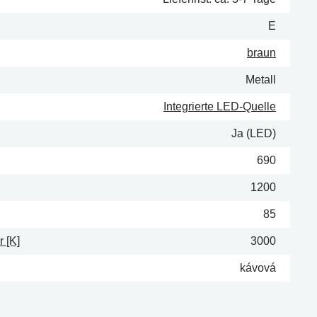
E
braun
Metall
Integrierte LED-Quelle
Ja (LED)
690
1200
85
 [K]
3000
kávová