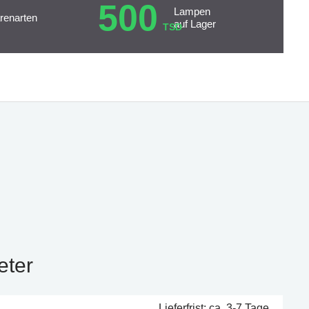
500
Lampen
renarten
auf Lager
TSD
eter
Lieferfrist: ca. 3-7 Tage