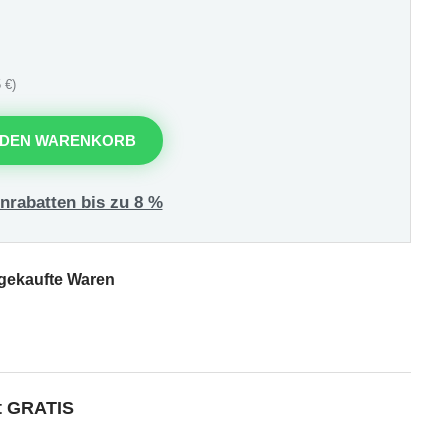
 €)
 DEN WARENKORB
nrabatten bis zu 8 %
 gekaufte Waren
kt GRATIS