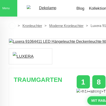
Blog
Kollektio
Menu
Kronleuchter
Moderne Kronleuchter
Luxera 9
TRAUMGARTEN
1
8
Zeitlich begrenzter 20 % Rabatt auf
TAGE
STUNDEN
Bestellungen über 400 €
mit dem Code: VIP20DE
MIT RAB