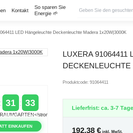
So sparen Sie
nen
Kontakt
Energie 🌱
1064411 LED Hängeleuchte Deckenleuchte Madera 1x20W|3000K
LUXERA 91064411
DECKENLEUCHTE 
Produktcode: 91064411
31
32
Lieferfrist: ca. 3-7 Tage
MINUTEN
SEKUNDEN
ATT EINKAUFEN
192,38
€
inkl. MwSt.