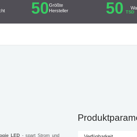
50
50
Größte
Wa
cht
Hersteller
TSD
Produktparam
logie LED
- spart Strom und
Verfügbarkeit