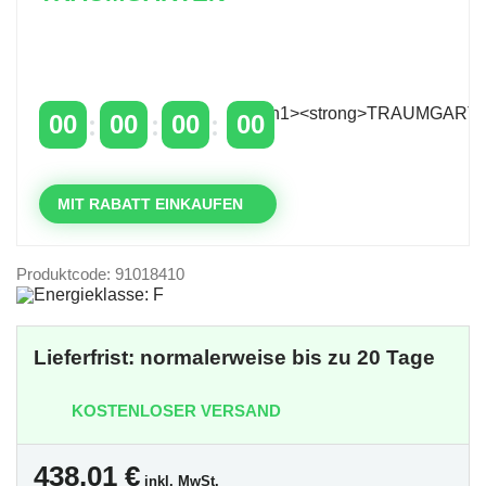
Zeitlich begrenzter 20 % Rabatt auf Bestellungen
über 400 €
mit dem Code: VIP20DE
00
00
00
00
TAGE
STUNDEN
MINUTEN
SEKUNDEN
MIT RABATT EINKAUFEN
Produktcode: 91018410
Lieferfrist: normalerweise bis zu 20 Tage
KOSTENLOSER VERSAND
438,01
€
inkl. MwSt.