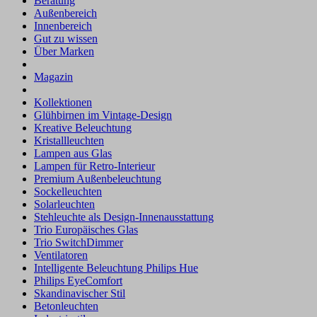
Beratung
Außenbereich
Innenbereich
Gut zu wissen
Über Marken
Magazin
Kollektionen
Glühbirnen im Vintage-Design
Kreative Beleuchtung
Kristallleuchten
Lampen aus Glas
Lampen für Retro-Interieur
Premium Außenbeleuchtung
Sockelleuchten
Solarleuchten
Stehleuchte als Design-Innenausstattung
Trio Europäisches Glas
Trio SwitchDimmer
Ventilatoren
Intelligente Beleuchtung Philips Hue
Philips EyeComfort
Skandinavischer Stil
Betonleuchten