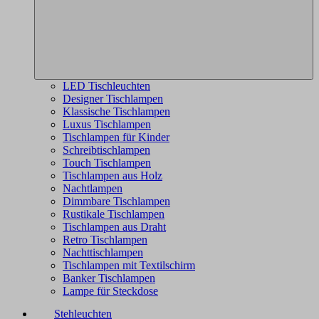
LED Tischleuchten
Designer Tischlampen
Klassische Tischlampen
Luxus Tischlampen
Tischlampen für Kinder
Schreibtischlampen
Touch Tischlampen
Tischlampen aus Holz
Nachtlampen
Dimmbare Tischlampen
Rustikale Tischlampen
Tischlampen aus Draht
Retro Tischlampen
Nachttischlampen
Tischlampen mit Textilschirm
Banker Tischlampen
Lampe für Steckdose
Stehleuchten