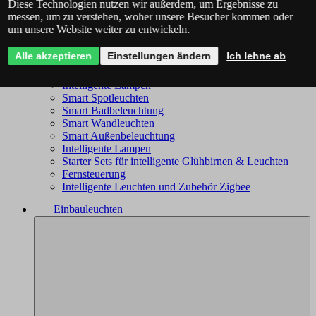
Diese Technologien nutzen wir außerdem, um Ergebnisse zu
Philips Hue - das komplette Angebot
messen, um zu verstehen, woher unsere Besucher kommen oder
Immax NEO - komplettes Sortiment
um unsere Website weiter zu entwickeln.
Trio Wiz - das komplette Angebot
Smart Kronleuchter
Alle akzeptieren
Einstellungen ändern
Ich lehne ab
Smart Deckenleuchten
Smart Leuchten
Intelligente Lampen
Smart Spotleuchten
Smart Badbeleuchtung
Smart Wandleuchten
Smart Außenbeleuchtung
Intelligente Lampen
Starter Sets für intelligente Glühbirnen & Leuchten
Fernsteuerung
Intelligente Leuchten und Zubehör Zigbee
Einbauleuchten