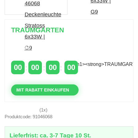
TRAUMGARTEN
Zeitlich begrenzter 20 % Rabatt auf Bestellungen
über 400 €
mit dem Code: VIP20DE
00
00
00
00
TAGE
STUNDEN
MINUTEN
SEKUNDEN
MIT RABATT EINKAUFEN
(1x)
Produktcode: 91046068
Lieferfrist: ca. 3-7 Tage 10 St.