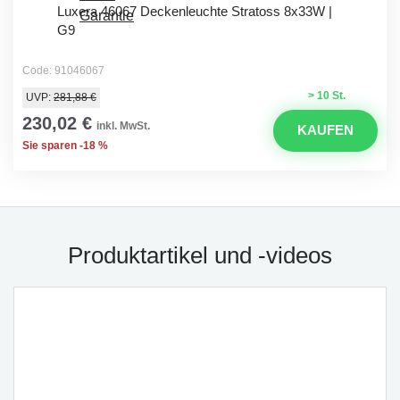
Luxera 46067 Deckenleuchte Stratoss 8x33W |
G9
Code: 91046067
> 10 St.
UVP:
281,88 €
230,02 €
inkl. MwSt.
KAUFEN
Sie sparen -18 %
Produktartikel und -videos