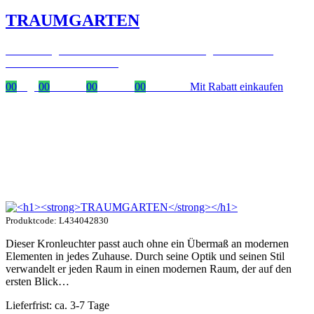
TRAUMGARTEN
Zeitlich begrenzter 20 % Rabatt auf Bestellungen über 400 €
mit dem Code: VIP20DE
00
Tage
00
Stunden
00
Minuten
00
Sekunden
Mit Rabatt einkaufen
Produktcode: L434042830
Dieser Kronleuchter passt auch ohne ein Übermaß an modernen
Elementen in jedes Zuhause. Durch seine Optik und seinen Stil
verwandelt er jeden Raum in einen modernen Raum, der auf den
ersten Blick…
Lieferfrist: ca. 3-7 Tage