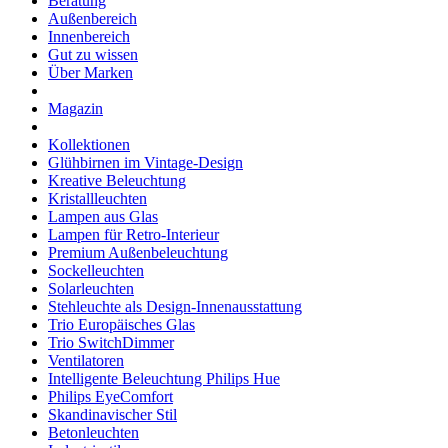
Beratung
Außenbereich
Innenbereich
Gut zu wissen
Über Marken
Magazin
Kollektionen
Glühbirnen im Vintage-Design
Kreative Beleuchtung
Kristallleuchten
Lampen aus Glas
Lampen für Retro-Interieur
Premium Außenbeleuchtung
Sockelleuchten
Solarleuchten
Stehleuchte als Design-Innenausstattung
Trio Europäisches Glas
Trio SwitchDimmer
Ventilatoren
Intelligente Beleuchtung Philips Hue
Philips EyeComfort
Skandinavischer Stil
Betonleuchten