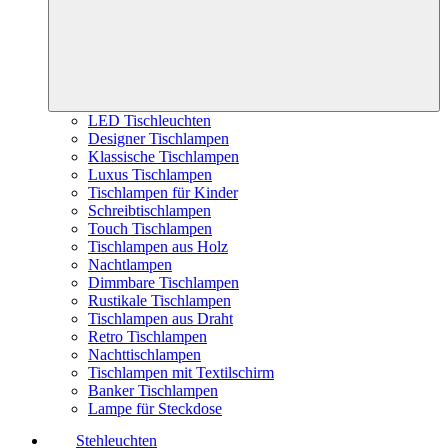
LED Tischleuchten
Designer Tischlampen
Klassische Tischlampen
Luxus Tischlampen
Tischlampen für Kinder
Schreibtischlampen
Touch Tischlampen
Tischlampen aus Holz
Nachtlampen
Dimmbare Tischlampen
Rustikale Tischlampen
Tischlampen aus Draht
Retro Tischlampen
Nachttischlampen
Tischlampen mit Textilschirm
Banker Tischlampen
Lampe für Steckdose
Stehleuchten