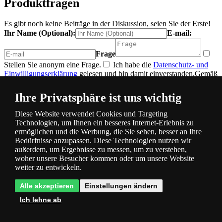
Produktfragen
Es gibt noch keine Beiträge in der Diskussion, seien Sie der Erste!
Ihr Name (Optional):
E-mail:
Frage
Stellen Sie anonym eine Frage.
Ich habe die
Datenschutz- und
Einwilligungserklärung
gelesen und bin damit einverstanden.
Gemäß
dem Gesetz zum Schutz personenbezogener Daten muss der
Verarbeitung personenbezogener Daten zugestimmt werden. Wir
Ihre Privatsphäre ist uns wichtig
verarbeiten die angeforderten Daten speziell, um auf Ihre E-Mail zu
antworten. Die Einwilligung kann jederzeit widerrufen werden, z.
Diese Website verwendet Cookies und Targeting
B. durch Senden einer E-Mail oder eines Briefes an die
Technologien, um Ihnen ein besseres Internet-Erlebnis zu
Kontaktdaten des Unternehmens.
ermöglichen und die Werbung, die Sie sehen, besser an Ihre
Senden Sie eine Frage
Bedürfnisse anzupassen. Diese Technologien nutzen wir
außerdem, um Ergebnisse zu messen, um zu verstehen,
Produktbewertung
woher unsere Besucher kommen oder um unsere Website
weiter zu entwickeln.
Gesamtwertung
Wir erhalten Produktbewertungen von echten
Alle akzeptieren
Einstellungen ändern
Kunden, denen wir nach Absenden der Bestellung eine E-Mail mit
Ich lehne ab
der Bitte um Bewertung der bestellten Ware zusenden. Mehr
hier
.