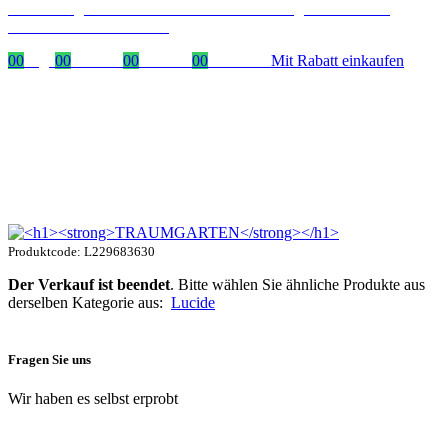
Zeitlich begrenzter 20 % Rabatt auf Bestellungen über 400 €
mit dem Code: VIP20DE
00
Tage
00
Stunden
00
Minuten
00
Sekunden
Mit Rabatt einkaufen
Produktcode: L229683630
Der Verkauf ist beendet
. Bitte wählen Sie ähnliche Produkte aus
derselben Kategorie aus:
Lucide
Fragen Sie uns
Wir haben es selbst erprobt