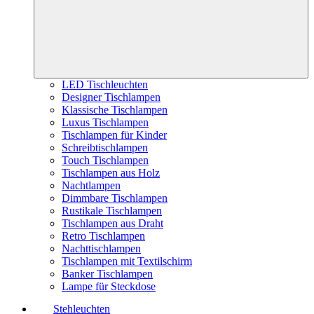
LED Tischleuchten
Designer Tischlampen
Klassische Tischlampen
Luxus Tischlampen
Tischlampen für Kinder
Schreibtischlampen
Touch Tischlampen
Tischlampen aus Holz
Nachtlampen
Dimmbare Tischlampen
Rustikale Tischlampen
Tischlampen aus Draht
Retro Tischlampen
Nachttischlampen
Tischlampen mit Textilschirm
Banker Tischlampen
Lampe für Steckdose
Stehleuchten