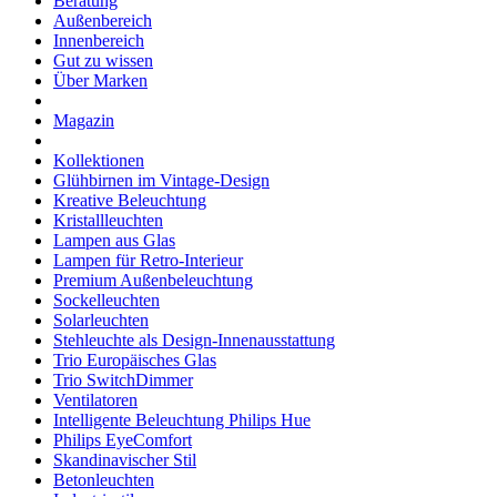
Beratung
Außenbereich
Innenbereich
Gut zu wissen
Über Marken
Magazin
Kollektionen
Glühbirnen im Vintage-Design
Kreative Beleuchtung
Kristallleuchten
Lampen aus Glas
Lampen für Retro-Interieur
Premium Außenbeleuchtung
Sockelleuchten
Solarleuchten
Stehleuchte als Design-Innenausstattung
Trio Europäisches Glas
Trio SwitchDimmer
Ventilatoren
Intelligente Beleuchtung Philips Hue
Philips EyeComfort
Skandinavischer Stil
Betonleuchten