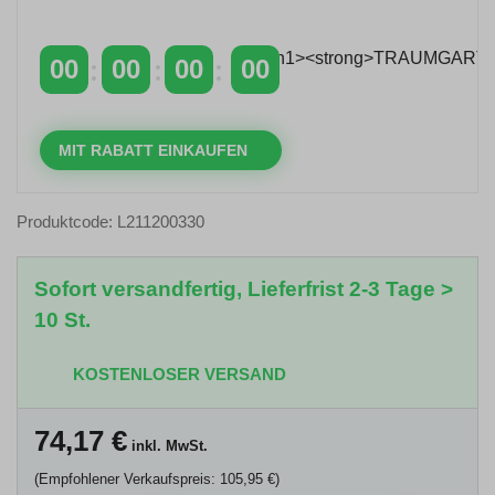
über 400 €
mit dem Code: VIP20DE
00
00
00
00
TAGE
STUNDEN
MINUTEN
SEKUNDEN
MIT RABATT EINKAUFEN
Produktcode: L211200330
Sofort versandfertig, Lieferfrist 2-3 Tage >
10 St.
KOSTENLOSER VERSAND
74,17
€
inkl. MwSt.
(Empfohlener Verkaufspreis: 105,95 €)