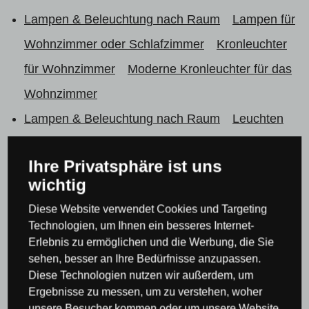
Lampen & Beleuchtung nach Raum
Lampen für
Wohnzimmer oder Schlafzimmer
Kronleuchter
für Wohnzimmer
Moderne Kronleuchter für das
Wohnzimmer
Lampen & Beleuchtung nach Raum
Leuchten
für Küche und Esszimmer
Kronleuchter &
Ihre Privatsphäre ist uns
Pendelleuchten für Küche und Esszimmer
wichtig
Moderne Kronleuchter für die Küche
Diese Website verwendet Cookies und Targeting
Lampen & Beleuchtung nach Raum
Lampen für
Technologien, um Ihnen ein besseres Internet-
Wohnzimmer oder Schlafzimmer
Kronleuchter
Erlebnis zu ermöglichen und die Werbung, die Sie
sehen, besser an Ihre Bedürfnisse anzupassen.
für Schlafzimmer
Deckenleuchten & Lampen für
Diese Technologien nutzen wir außerdem, um
Schlafzimmer
Ergebnisse zu messen, um zu verstehen, woher
unsere Besucher kommen oder um unsere Website