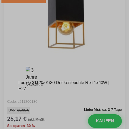
Lucide 21120/01/30 Deckenleuchte Rixt 1x40W |
E27
Code: L211200130
Lieferfrist: ca. 3-7 Tage
UVP:
35,95 €
25,17 €
inkl. MwSt.
KAUFEN
Sie sparen -30 %