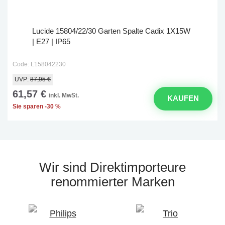
Lucide 15804/22/30 Garten Spalte Cadix 1X15W
| E27 | IP65
Code: L158042230
UVP:
87,95 €
61,57 €
inkl. MwSt.
KAUFEN
Sie sparen -30 %
Wir sind Direktimporteure
renommierter Marken