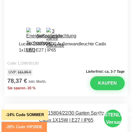
Lucide 15803/01/30 Außenwandleuchte Cadix
1x15W | E27 | IP65
Code: L158030130
Lieferfrist: ca. 3-7 Tage
UVP:
111,95 €
78,37 €
inkl. MwSt.
KAUFEN
Sie sparen -30 %
KOSTENLOSE
-14% Code SOMMER
Versand
-20% Code VIP20DE