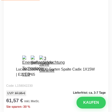
Lucide 15804/22/30 Garten Spalte Cadix 1X15W
| E27 | IP65
Code: L158042230
Lieferfrist: ca. 3-7 Tage
UVP:
87,95 €
61,57 €
inkl. MwSt.
KAUFEN
Sie sparen -30 %