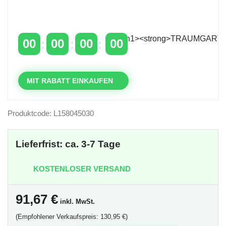
Zeitlich begrenzter 20 % Rabatt auf Bestellungen
über 400 €
mit dem Code: VIP20DE
00
00
00
00
TAGE
STUNDEN
MINUTEN
SEKUNDEN
MIT RABATT EINKAUFEN
Produktcode: L158045030
Lieferfrist: ca. 3-7 Tage
KOSTENLOSER VERSAND
91,67
€
inkl. MwSt.
(Empfohlener Verkaufspreis: 130,95 €)